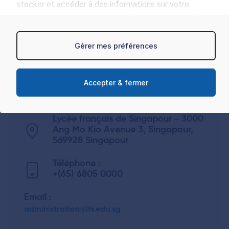
stocker et accéder à des informations sur votre
terminal, afin de diffuser des publicités et du contenu
personnalisés, d'effectuer des mesures de
performance, ainsi que de réaliser des études
Gérer mes préférences
d’audience, favorisant ainsi le développement de
services. Des informations de géolocalisation précises
et des informations sur les caractéristiques
Accepter & fermer
Date :
spécifiques de l‘appareil peuvent être utilisées.
21 février 2019
Vous avez le choix quant à l'utilisation de vos données
Lycée français de Singapour - 3000
et à leurs finalités. Vous pouvez à tout moment
Ang Mo Kio Avenue 3, Singapour,
modifier vos préférences dans la page de gestion des
569928 Singapour
cookies
et interdire ces cookies.
Téléphone :
Pour en savoir plus sur le traitement de vos données
+(65) 6805 0000
personnelles et définir vos préférences, reportez-vous
à la section « Détails ». Vous pouvez modifier ou retirer
Email :
votre consentement à tout moment à partir de la
administration@lfs.edu.sg
déclaration sur les cookies.