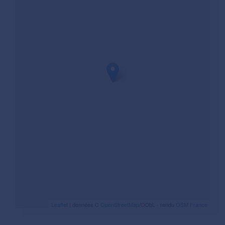
Leaflet
| données C
OpenStreetMap
/ODbL - rendu
OSM France