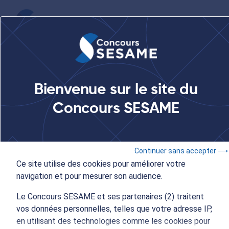
...
Conférences et rencontres au lycée français de Singapour
Bienvenue sur le site du
Concours SESAME
21 février 2019
Conférences et
Continuer sans accepter ⟶
rencontres au lycée
Ce site utilise des cookies pour améliorer votre
navigation et pour mesurer son audience.
français de Singapour
Le Concours SESAME et ses partenaires (2) traitent
vos données personnelles, telles que votre adresse IP,
en utilisant des technologies comme les cookies pour