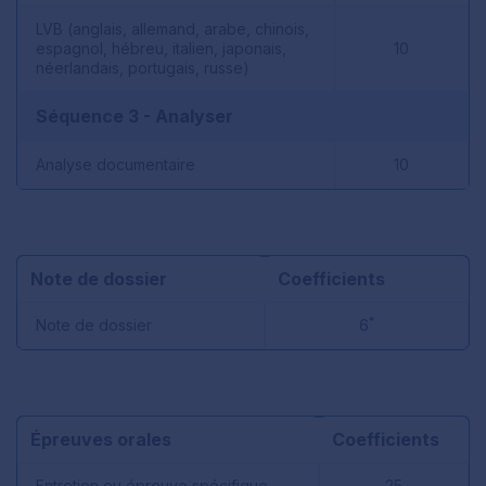
LVB (anglais, allemand, arabe, chinois,
espagnol, hébreu, italien, japonais,
10
néerlandais, portugais, russe)
Séquence 3 - Analyser
Analyse documentaire
10
Note de dossier
Coefficients
*
Note de dossier
6
Épreuves orales
Coefficients
Entretien ou épreuve spécifique
25