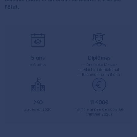
l’Etat.
5 ans
Diplômes
d’études
— Grade de Master
— Master international
— Bachelor international
240
11 400€
places en 2026
Tarif 1re année de scolarité
(rentrée 2026)