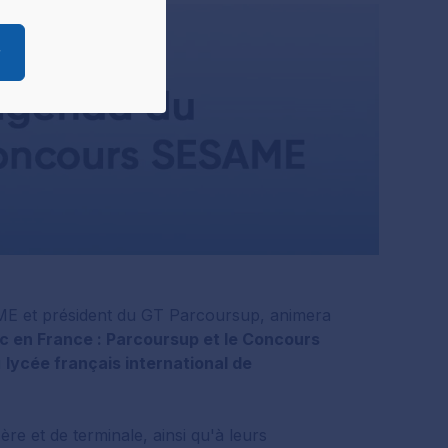
ées.
pouvez à tout
r
ire ces cookies.
 préférences,
onsentement à
E et président du GT Parcoursup, animera
c en France : Parcoursup et le Concours
u
lycée français international de
re et de terminale, ainsi qu'à leurs