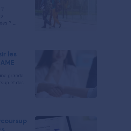
 ?
us
es ? ...
ir les
ESAME
une grande
sup et des
arcoursup
rs