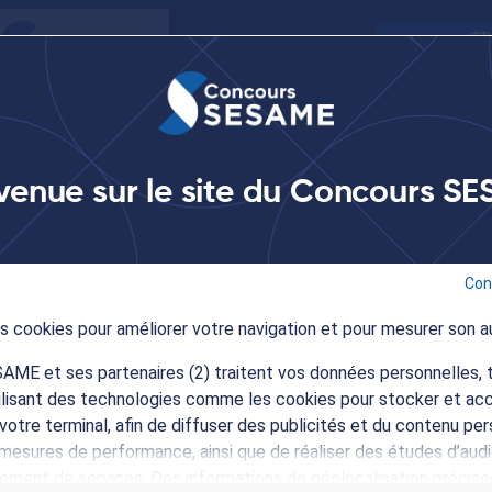
Agenda
s
S'inscrire au concours
Écoles et programmes
S
venue sur le site du Concours S
rs SESAME - Conférence au lycée français de Singapour
Con
des cookies pour améliorer votre navigation et pour mesurer son a
ME et ses partenaires (2) traitent vos données personnelles, t
onférence au lycée français
tilisant des technologies comme les cookies pour stocker et ac
votre terminal, afin de diffuser des publicités et du contenu per
mesures de performance, ainsi que de réaliser des études d’audi
pement de services. Des informations de géolocalisation précise