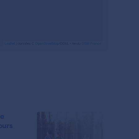
Leaflet
| données C
OpenStreetMap
/ODbL - rendu
OSM France
ce
ours