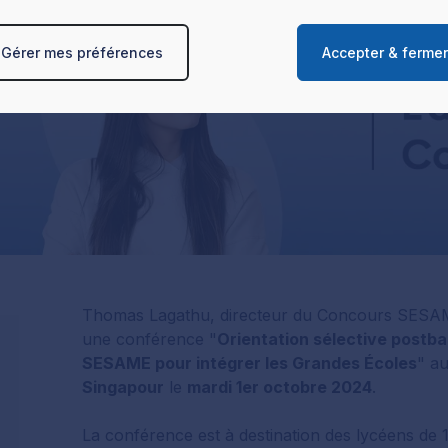
les caractéristiques spécifiques de l‘appareil peuvent être utilis
x quant à l'utilisation de vos données et à leurs finalités. Vous 
Gérer mes préférences
Accepter & ferme
r vos préférences dans la page de gestion des cookies
et interd
lus sur le traitement de vos données personnelles et définir vos
la section « Détails ». Vous pouvez modifier ou retirer votre c
tir de la déclaration sur les cookies.
Thomas Lagathu, directeur du Concours SESAM
une conférence "
Orientation sélective postba
SESAME pour intégrer les Grandes Écoles
" a
Singapour
le
mardi 1er octobre 2024
.
La conférence est à destination des lycéens de 1è