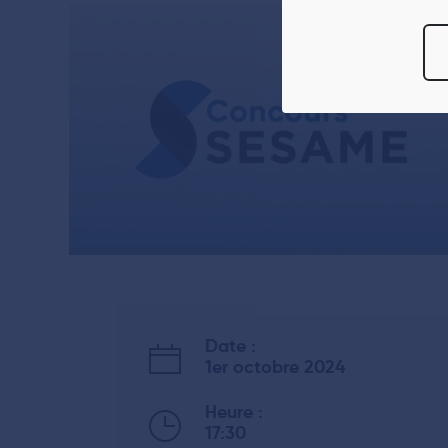
informations sur 
Vous avez le choi
moment
modifie
Pour en savoir p
reportez-vous à 
tout moment à par
Date :
1er octobre 2024
Heure :
17:30