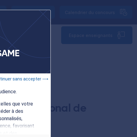
Plaquette
Calendrier
du concours
ESAME vous en dit +
Espace enseignants
ESAME
tinuer sans accepter ⟶
udience.
elles que votre
 international de
céder à des
sonnalisés,
ence, favorisant
s et des