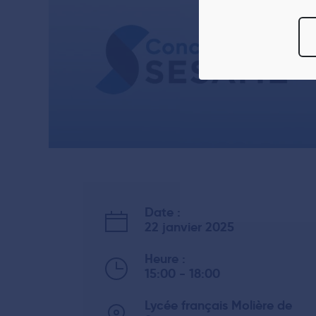
informations sur 
Vous avez le choi
moment
modifie
Pour en savoir p
reportez-vous à 
tout moment à par
Date :
22 janvier 2025
Heure :
15:00 - 18:00
Lycée français Molière de