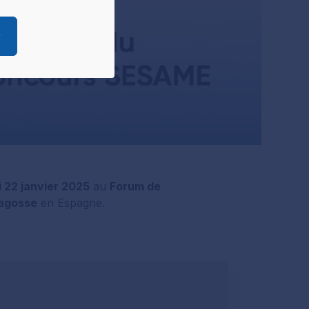
ées.
pouvez à tout
r
ire ces cookies.
 préférences,
onsentement à
 22 janvier 2025
au
Forum de
ragosse
en Espagne.