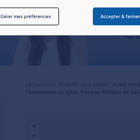
les caractéristiques spécifiques de l‘appareil peuvent être utilis
x quant à l'utilisation de vos données et à leurs finalités. Vous 
Gérer mes préférences
Accepter & ferme
r vos préférences dans la page de gestion des cookies
et interd
lus sur le traitement de vos données personnelles et définir vos
la section « Détails ». Vous pouvez modifier ou retirer votre c
tir de la déclaration sur les cookies.
Le Concours SESAME sera présent le
mercredi
l'orientation
du
lycée français Molière de Sa
+
−