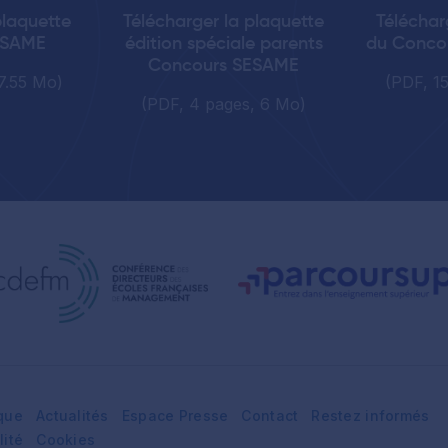
plaquette
Télécharger la plaquette
Téléchar
ESAME
édition spéciale parents
du Conco
Concours SESAME
7.55 Mo)
(PDF, 1
(PDF, 4 pages, 6 Mo)
que
Actualités
Espace Presse
Contact
Restez informés
lité
Cookies