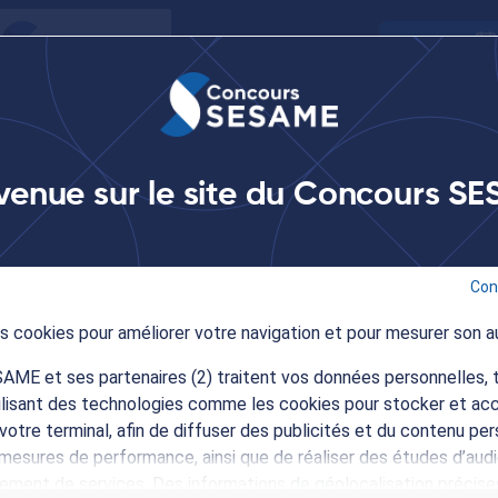
Agenda
s
S'inscrire au concours
Écoles et programmes
S
venue sur le site du Concours S
de l'orientation du lycée français Molière de Saragosse
Con
des cookies pour améliorer votre navigation et pour mesurer son a
ME et ses partenaires (2) traitent vos données personnelles, t
on du lycée français Molièr
tilisant des technologies comme les cookies pour stocker et ac
votre terminal, afin de diffuser des publicités et du contenu per
mesures de performance, ainsi que de réaliser des études d’audi
pement de services. Des informations de géolocalisation précise