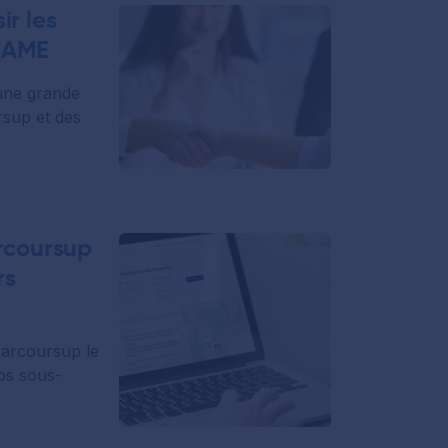
ir les
ESAME
une grande
sup et des
arcoursup
rs
Parcoursup le
vos sous-