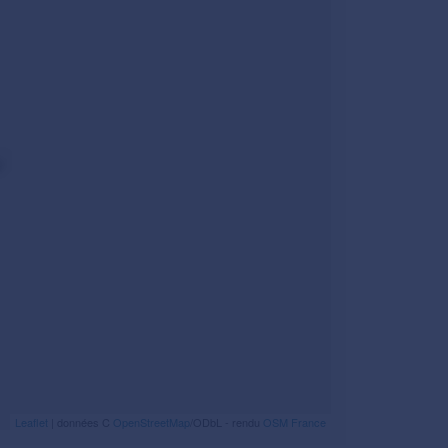
Leaflet
| données C
OpenStreetMap
/ODbL - rendu
OSM France