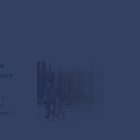
ce
ours
 ?
us
es ? ...