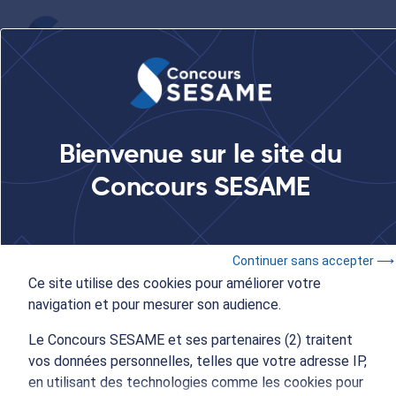
...
IPAG Business School au Salon Studyrama Grandes Ecoles à
Bienvenue sur le site du
Toulon
Concours SESAME
Les 15 et 16 novembre 2019
- 9:00 à 17:30
Continuer sans accepter ⟶
IPAG Business School au
Ce site utilise des cookies pour améliorer votre
navigation et pour mesurer son audience.
Salon Studyrama
Le Concours SESAME et ses partenaires (2) traitent
Grandes Ecoles à Toulon
vos données personnelles, telles que votre adresse IP,
en utilisant des technologies comme les cookies pour