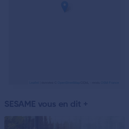
Leaflet
| données C
OpenStreetMap
/ODbL - rendu
OSM France
SESAME vous en dit +