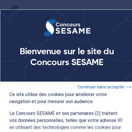
...
Le Concours SESAME au Salon des Etudes en France à
Bienvenue sur le site du
Casablanca
Concours SESAME
10 & 11 novembre 2023
- 09:00 à 17:00
Continuer sans accepter ⟶
Concours SESAME
Ce site utilise des cookies pour améliorer votre
navigation et pour mesurer son audience.
Le Concours SESAME au
Le Concours SESAME et ses partenaires (2) traitent
Salon des Etudes en
vos données personnelles, telles que votre adresse IP,
en utilisant des technologies comme les cookies pour