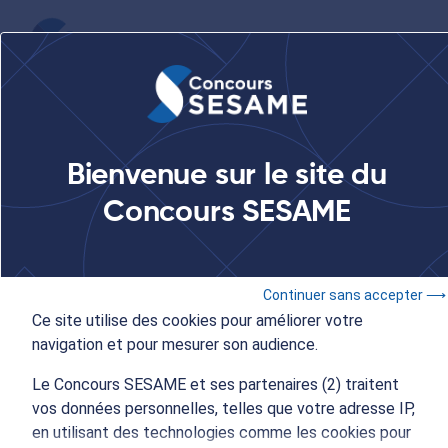
...
Le Concours SESAME au Salon des Etudes en France à
Bienvenue sur le site du
Douala
Concours SESAME
17 & 18 février 2023
- 09:00 à 17:00
Continuer sans accepter ⟶
Concours SESAME
Ce site utilise des cookies pour améliorer votre
navigation et pour mesurer son audience.
Le Concours SESAME au
Le Concours SESAME et ses partenaires (2) traitent
salon des Études en
vos données personnelles, telles que votre adresse IP,
en utilisant des technologies comme les cookies pour