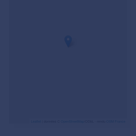
Leaflet
| données C
OpenStreetMap
/ODbL - rendu
OSM France