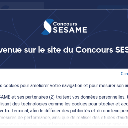
Agenda
s
S'inscrire au concours
Écoles et programmes
S
venue sur le site du Concours S
cours SESAME au salon post-bac ONISEP AEF à Paris
0
Con
des cookies pour améliorer votre navigation et pour mesurer son a
ME et ses partenaires (2) traitent vos données personnelles, t
au salon post-bac ONISEP 
tilisant des technologies comme les cookies pour stocker et ac
votre terminal, afin de diffuser des publicités et du contenu per
mesures de performance, ainsi que de réaliser des études d’audi
pement de services. Des informations de géolocalisation précise