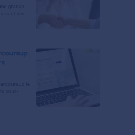
une grande
sup et des
arcoursup
rs
Parcoursup le
vos sous-