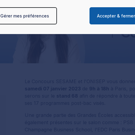
les caractéristiques spécifiques de l‘appareil peuvent être utilis
x quant à l'utilisation de vos données et à leurs finalités. Vous 
Gérer mes préférences
Accepter & ferme
r vos préférences dans la page de gestion des cookies
et interd
lus sur le traitement de vos données personnelles et définir vos
la section « Détails ». Vous pouvez modifier ou retirer votre c
tir de la déclaration sur les cookies.
Le Concours SESAME et l'ONISEP vous donnen
samedi 07 janvier 2023
de
9h à 18h
à Paris, p
serons sur le
stand 68
afin de répondre à tout
ses 17 programmes post-bac visés.
Une grande partie des Grandes Écoles accessi
également présentes sur le salon comme : PSB
Champagne Business School, l'EDC Paris Busine