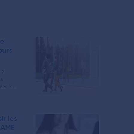
ce
ours
 ?
us
es ? ...
ir les
ESAME