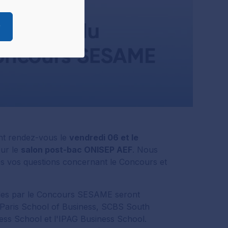
ées.
pouvez à tout
r
ire ces cookies.
 préférences,
onsentement à
t rendez-vous le
vendredi 06 et le
our le
salon post-bac ONISEP AEF
. Nous
es vos questions concernant le Concours et
bles par le Concours SESAME seront
 Paris School of Business, SCBS South
ss School et l'IPAG Business School.