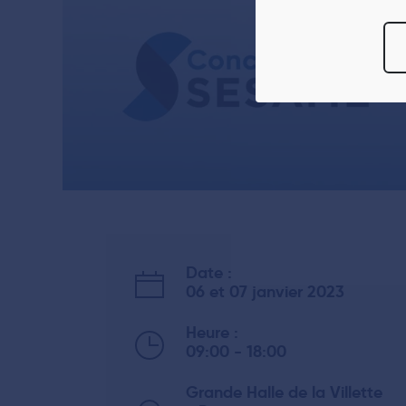
informations sur 
Vous avez le choi
moment
modifie
Pour en savoir p
reportez-vous à 
tout moment à par
Date :
06 et 07 janvier 2023
Heure :
09:00 - 18:00
Grande Halle de la Villette