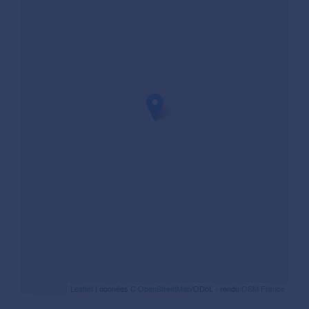
Leaflet
| données C
OpenStreetMap
/ODbL - rendu
OSM France