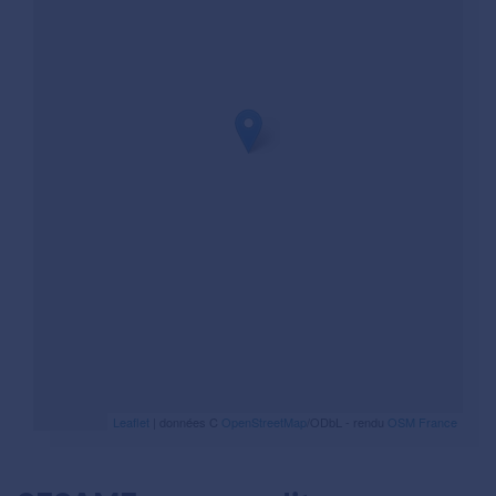
Leaflet
| données C
OpenStreetMap
/ODbL - rendu
OSM France