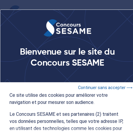
...
Concours SESAME - Salon SAGE Le Monde
Bienvenue sur le site du
Concours SESAME
16 et 17 novembre 2019
- 10:00 à 18:00
Concours SESAME - Salon
des Grandes Écoles Le
Continuer sans accepter ⟶
Ce site utilise des cookies pour améliorer votre
Monde
navigation et pour mesurer son audience.
Le Concours SESAME et ses partenaires (2) traitent
vos données personnelles, telles que votre adresse IP,
en utilisant des technologies comme les cookies pour