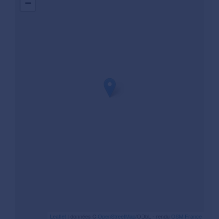
−
Leaflet
| données C
OpenStreetMap
/ODbL - rendu
OSM France