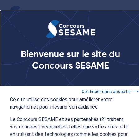
...
Forum des formations vers l'enseignement supérieur du
Bienvenue sur le site du
Lycée français de Barcelone - Espagne
Concours SESAME
24 janvier 2026
- 09:00 à 14:00
Continuer sans accepter ⟶
Concours SESAME
Ce site utilise des cookies pour améliorer votre
navigation et pour mesurer son audience.
Forum des formations
Le Concours SESAME et ses partenaires (2) traitent
vers l'enseignement
vos données personnelles, telles que votre adresse IP,
en utilisant des technologies comme les cookies pour