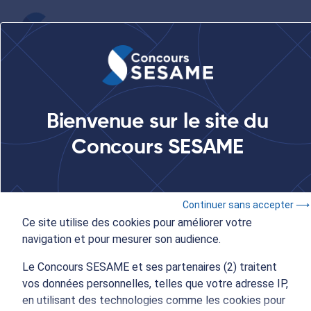
...
Forum des Métiers du Lycée Français Blaise Pascal à Abidjan
Bienvenue sur le site du
Concours SESAME
6 décembre 2025
Concours SESAME
Continuer sans accepter ⟶
Forum des Métiers du
Ce site utilise des cookies pour améliorer votre
navigation et pour mesurer son audience.
Lycée Français Blaise
Le Concours SESAME et ses partenaires (2) traitent
vos données personnelles, telles que votre adresse IP,
Pascal à Abidjan
en utilisant des technologies comme les cookies pour