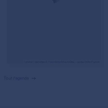
Leaflet
| données C
OpenStreetMap
/ODbL - rendu
OSM France
Tout l'agenda