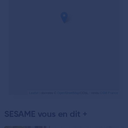
Leaflet
| données C
OpenStreetMap
/ODbL - rendu
OSM France
SESAME vous en dit +