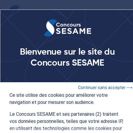
...
Le Concours SESAME au salon des Études en France au Caire
Bienvenue sur le site du
Concours SESAME
15 et 16 décembre 2022
- 09:00 à 17:00
Concours SESAME
Continuer sans accepter ⟶
Le Concours SESAME au
Ce site utilise des cookies pour améliorer votre
navigation et pour mesurer son audience.
salon des Études en
Le Concours SESAME et ses partenaires (2) traitent
vos données personnelles, telles que votre adresse IP,
France au Caire
en utilisant des technologies comme les cookies pour