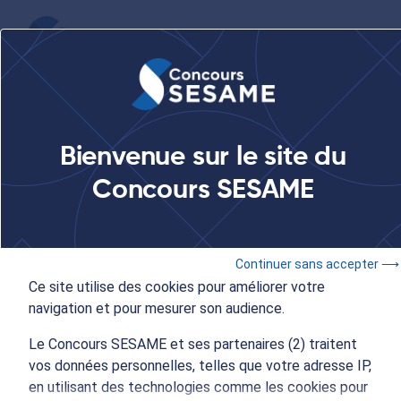
...
Présentation en distanciel avec le lycée français international
Bienvenue sur le site du
Louis-Massignon de Bouskoura au Maroc
Concours SESAME
22 octobre 2025
- 19:00 à 20:00
Continuer sans accepter ⟶
Concours SESAME
Ce site utilise des cookies pour améliorer votre
navigation et pour mesurer son audience.
Présentation en distanciel
Le Concours SESAME et ses partenaires (2) traitent
avec le lycée français
vos données personnelles, telles que votre adresse IP,
en utilisant des technologies comme les cookies pour