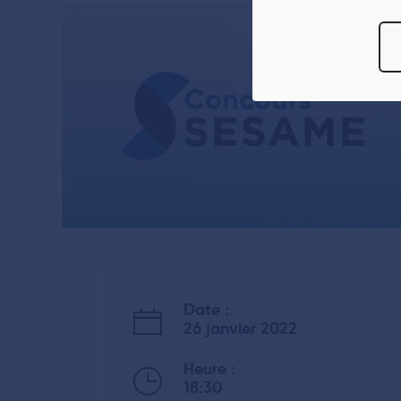
informations sur 
Vous avez le choi
moment
modifie
Pour en savoir p
reportez-vous à 
tout moment à par
Date :
26 janvier 2022
Heure :
18:30