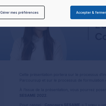
les caractéristiques spécifiques de l‘appareil peuvent être utilis
x quant à l'utilisation de vos données et à leurs finalités. Vous 
Gérer mes préférences
Accepter & ferme
r vos préférences dans la page de gestion des cookies
et interd
lus sur le traitement de vos données personnelles et définir vos
la section « Détails ». Vous pouvez modifier ou retirer votre c
tir de la déclaration sur les cookies.
Cette présentation portera sur le processus d’in
Parcoursup et sur le processus de formulati
À l’issue de la présentation, vous pourrez pose
SESAME 2022
.
Pour rappel :
Concours SESAME
= 1 vœu = un 