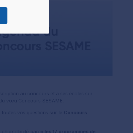
ées.
pouvez à tout
r
ire ces cookies.
 préférences,
onsentement à
scription au concours et à ses écoles sur
on du vœu Concours SESAME.
r toutes vos questions sur le
Concours
choix illimité parmi
les 17 programmes de