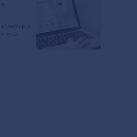
rs
Parcoursup le
vos sous-