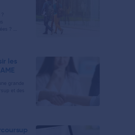
 ?
us
es ? ...
ir les
ESAME
une grande
sup et des
arcoursup